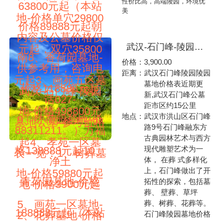
性价比高，高端陵园，环境优
63800元起（本站
美
地-价格单穴29800
价格89888元起朝
内容及公墓价格仅
武汉-石门峰-陵园墓地公墓-参考价格表一览：1、树葬墓地-价格3900元起2、花葬墓地-价格3900元起3、墙墓墓地-价格单穴29900元起，双穴39900元起4、佛教园墓地-价格节地葬49900元起，卧碑墓地-价格69900元起5、福海园墓地-价格79900元起6、福星园墓地-价格139900元起上下安葬形式7、福林园墓地-价格169900元起前后安葬形式8、福月园墓地-价格339900元起左右安葬形式（本站内容及陵园价格仅供参考用，咨询电话027-88311211）石门峰-纪念公园
元起，双穴35800
南8、香荷园墓地-
价格：
3,900.00
供参考用，咨询电
距离：
武汉石门峰陵园陵园
元起3、画苑五区墓
墓地价格表近期更
价格118888元起
武汉-石门峰-陵园
新,武汉石门峰公墓
话027-
距市区约15公里
地-价格498800元
地点：
武汉市洪山区石门峰
9、红荷园墓地-价
墓地公墓-参考价格
路9号石门峰融东方
88311211。）万福
古典园林艺术与西方
起4、孝苑一区墓
现代雕塑艺术为一
格138888元起10、
表一览：1、树葬墓
体， 在葬 式多样化
净土
上，石门峰做出了开
地-价格59880元起
青荷园墓地-价格
拓性的探索，包括墓
地-价格3900元起
葬、 壁葬、草坪
5、画苑一区墓地-
葬、树葬、花葬等。
188888元起（本站
2、花葬墓地-价格
石门峰陵园墓地价格