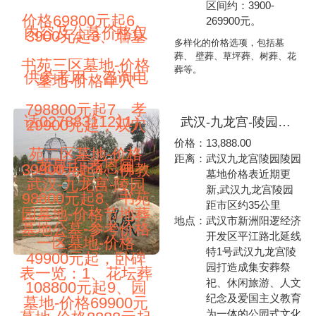
区间约：3900-
价格69800元起6、
269900元。
内容及公墓价格仅
3900元起3、墙墓
多样化的价格选项，包括墓
葬、 壁葬、草坪葬、树葬、花
书苑三区墓地-价格
葬等。
供参考用，咨询电
墓地-价格单穴
798800元起7、孝
话02788311211）
武汉-九龙宫-陵园墓地公墓-参考价格表一览：1、花坛葬墓地-价格8888元起2、公益区墓地-价格卧碑13888元起3、墙墓墓地-价格16888元起4、天龙园墓地-价格22888元起5、玉兰苑墓地-价格36888元起6、桂花苑墓地-价格42888元起7、茶花苑墓地-价格48888元起8、紫薇苑墓地-价格56888元起9、玉兰苑北区墓地-价格75888元起10、樱花苑墓地-价格98888元起（本站内容及陵园价格仅供参考用，咨询电话027-88311211）九龙宫-纪念园-陵园
29900元起，双穴
价格：
13,888.00
苑二区墓地-价格
距离：
武汉九龙宫陵园陵园
龙泉山-孝恩园
39900元起4、佛教
墓地价格表近期更
武汉-九龙宫-陵园
新,武汉九龙宫陵园
98800元起8、书苑
距市区约35公里
园墓地-价格节地葬
地点：
武汉市新洲阳逻经济
墓地公墓-参考价格
开发区平江路北延线
一区墓地-价格
特1号武汉九龙宫陵
49900元起，卧碑
园打造成集安葬祭
表一览：1、花坛葬
祀、休闲旅游、人文
108800元起9、园
纪念及爱国主义教育
墓地-价格69900元
为一体的公园式文化