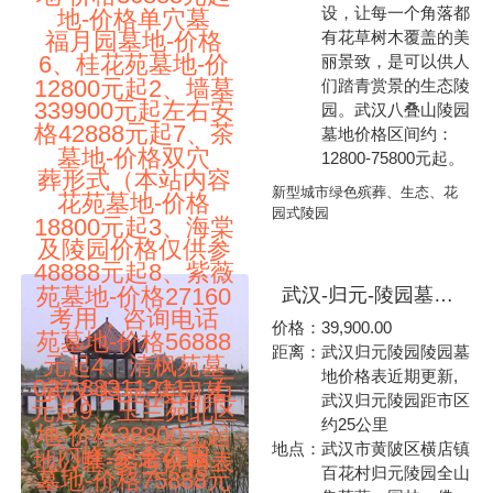
设，让每一个角落都
地-价格单穴墓
有花草树木覆盖的美
福月园墓地-价格
6、桂花苑墓地-价
丽景致，是可以供人
12800元起2、墙墓
们踏青赏景的生态陵
339900元起左右安
园。武汉八叠山陵园
格42888元起7、茶
墓地价格区间约：
墓地-价格双穴
12800-75800元起。
葬形式（本站内容
新型城市绿色殡葬、生态、花
花苑墓地-价格
园式陵园
18800元起3、海棠
及陵园价格仅供参
48888元起8、紫薇
苑墓地-价格27160
武汉-归元-陵园墓地公墓-参考价格表一览：1、墙墓墓地-价格5900元起2、天堂二十六区墓地-价格39900元起3、天堂二十七区墓地-价格58900元起4、天堂十区墓地-价格76900元起5、天福二区墓地-价格81900元起6、天堂十六区墓地-价格83900元起7、天堂十七区墓地-价格89900元起8、天堂十六区墓地-价格119000元起9、天堂十五区墓地-价格189000元起10、佛海九区墓地-价格289000元起（本站内容及陵园价格仅供参考用，咨询电话027-88311211）归元-陵园
考用，咨询电话
价格：
39,900.00
苑墓地-价格56888
距离：
武汉归元陵园陵园墓
元起4、清枫苑墓
地价格表近期更新,
027-88311211）石
武汉-归元-陵园墓
武汉归元陵园距市区
元起9、玉兰苑北区
约25公里
地-价格38800元起
地点：
武汉市黄陂区横店镇
门峰-纪念公园
地公墓-参考价格表
百花村归元陵园全山
墓地-价格75888元