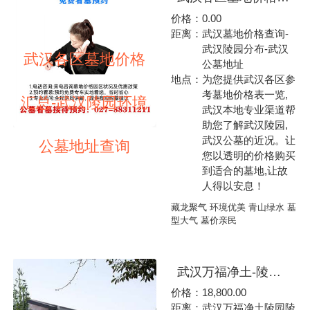
价格：
0.00
距离：
武汉墓地价格查询-
武汉陵园分布-武汉
武汉各区墓地价格
公墓地址
地点：
为您提供武汉各区参
考墓地价格表一览,
汇总-武汉陵园环境
武汉本地专业渠道帮
助您了解武汉陵园,
武汉公墓的近况。让
公墓地址查询
您以透明的价格购买
到适合的墓地,让故
人得以安息！
藏龙聚气 环境优美 青山绿水 墓
型大气 墓价亲民
武汉万福净土-陵园墓地公墓-参考价格表一览：1、特价双穴地墓，8800元起2、怡园墓地，价格25800元起3、福康园墓地，价格32800元起4、万安双穴树葬区墓地，价格39800元起5、万安十区墓地价格42800元起6、归尘境二区，45800元起、归尘境五区，55800元、归尘，58800元起7、福星园三区墓地，价格52800元起8、一叶兰舟墓地，价格52800元起9、清致园墓地，价格63800元起（本站内容及公墓价格仅供参考用，咨询电话027-88311211。）万福净土
价格：
18,800.00
距离：
武汉万福净土陵园陵