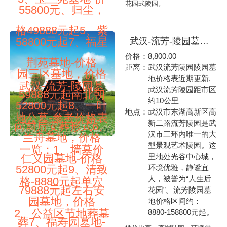
花园式陵园。
55800元、归尘，
格49888元起5、紫
武汉-流芳-陵园墓地公墓-参考价格表一览：1、墙墓价格-8880元起单穴2、公益区节地葬墓地-价格单穴29800元起，双穴35800元起3、画苑五区墓地-价格498800元起4、孝苑一区墓地-价格59880元起5、画苑一区墓地-价格69800元起6、书苑三区墓地-价格798800元起7、孝苑二区墓地-价格98800元起8、书苑一区墓地-价格108800元起9、园一区墓地-价格158800元起（本站内容及陵园价格仅供参考用，咨询电话027-88311211）武汉-流芳-陵园
58800元起7、福星
价格：
8,800.00
荆苑墓地-价格
距离：
武汉流芳陵园陵园墓
园三区墓地，价格
地价格表近期更新,
武汉-流芳-陵园墓
武汉流芳陵园距市区
59888元起南北朝
约10公里
52800元起8、一叶
地点：
武汉市东湖高新区高
地公墓-参考价格表
新二路流芳陵园是武
向前后安葬形式6、
汉市三环内唯一的大
兰舟墓地，价格
型景观艺术陵园。这
一览：1、墙墓价
仁义园墓地-价格
里地处光谷中心城，
环境优雅，静谧宜
52800元起9、清致
人，被誉为“人生后
格-8880元起单穴
79888元起左右安
花园”。流芳陵园墓
园墓地，价格
地价格区间约：
2、公益区节地葬墓
8880-158800元起。
葬7、福寿园墓地-