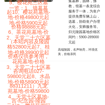
集墓葬，园林，佛
5、樱花苑三区墓
教，馆墓一条龙综合
一览：1、墙墓墓
服务于一体，为丧户
起10、樱花苑墓地-
地-价格49800元起
提供免费车辆上山，
选墓，协助丧户办理
地-价格5900元起
价格98888元起
火化，安葬服务等。
6、茶花苑墓地-价
归元陵园墓地价格区
2、天堂二十六区墓
间约：5900-289000
（本站内容及陵园
元起
格52800元起7、桂
高端陵园，名声响亮，环境优
地-价格39900元起
美，价格亲民
价格仅供参考用，
花苑墓地-价格
3、天堂二十七区墓
咨询电话027-
59800元起8、水晶
地-价格58900元起
88311211）九龙
苑墓地-价格59800
4、天堂十区墓地-
宫-纪念园-陵园