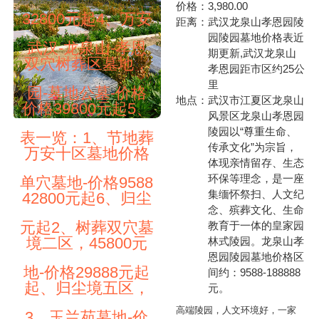
价格：
3,980.00
32800元起4、万安
距离：
武汉龙泉山孝恩园陵
园陵园墓地价格表近
武汉-龙泉山-孝恩
期更新,武汉龙泉山
双穴树葬区墓地，
孝恩园距市区约25公
里
园-墓地公墓-价格
地点：
武汉市江夏区龙泉山
价格39800元起5、
风景区龙泉山孝恩园
陵园以“尊重生命、
表一览：1、节地葬
传承文化”为宗旨，
万安十区墓地价格
体现亲情留存、生态
环保等理念，是一座
单穴墓地-价格9588
集缅怀祭扫、人文纪
42800元起6、归尘
念、殡葬文化、生命
元起2、树葬双穴墓
教育于一体的皇家园
境二区，45800元
林式陵园。龙泉山孝
恩园陵园墓地价格区
地-价格29888元起
间约：9588-188888
起、归尘境五区，
元。
高端陵园，人文环境好，一家
3、玉兰苑墓地-价