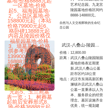
墓地-价格8888元起
艺术纪念园。九龙宫
一区墓地-价格
起5、福海园墓地-
陵园墓地价格区间约
2、公益区墓地-价
8888-148800元。
158800元起（本站
自然与人文交相辉映的生命纪
价格79900元起6、
念公园
格卧碑13888元起
内容及陵园价格仅
福星园墓地-价格
武汉-八叠山-陵园墓地公墓-参考价格表一览：1、树葬墓地-价格单穴墓12800元起2、墙墓墓地-价格双穴18800元起3、海棠苑墓地-价格27160元起4、清枫苑墓地-价格38800元起5、樱花苑三区墓地-价格49800元起6、茶花苑墓地-价格52800元起7、桂花苑墓地-价格59800元起8、水晶苑墓地-价格59800元起9、樱花苑四区墓地-价格63800元起10、樱花苑五区墓地-价格65800元起（本站内容及公墓价格仅供参考用，咨询电话027-88311211）八叠山-陵园-生命公园
3、墙墓墓地-价格
供参考用，咨询电
价格：
12,800.00
139900元起上下安
距离：
武汉八叠山陵园陵园
16888元起4、天龙
墓地价格表近期更
话027-88311211）
武汉-八叠山-陵园
新,武汉八叠山公墓
葬形式7、福林园墓
距市区约18公里
园墓地-价格22888
地点：
武汉市东湖高新区豹
武汉-流芳-陵园
墓地公墓-参考价格
澥镇许店武汉八叠山
地-价格169900元
公墓一直秉承以人为
元起5、玉兰苑墓
本、服务群众的经营
表一览：1、树葬墓
理念。墓区设施齐全
起前后安葬形式8、
优美，统一规划建
地-价格36888元起