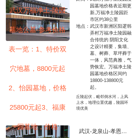
园墓地价格表近期更
武汉万福净土-陵园
新,万福净土陵园距
市区约38公里
地点：
武汉市新洲区阳逻韩
墓地公墓-参考价格
弄村万福净土陵园融
合传统的 阴阳文化
之设计精要，集墙、
表一览：1、特价双
墓、树葬、草坪葬于
一体，风范典雅，气
势恢宏。万福净土陵
穴地墓，8800元起
园墓地价格区间约
18800-138800元
2、怡园墓地，价格
起。
丘陵起伏，毗邻倒水河，上风
上水，地理位置优越，陵园环
25800元起3、福康
境优美
园墓地，价格
武汉-龙泉山-孝恩园-墓地公墓-价格表一览：1、节地葬单穴墓地-价格9588元起2、树葬双穴墓地-价格29888元起3、玉兰苑墓地-价格49888元起5、紫荆苑墓地-价格59888元起南北朝向前后安葬形式6、仁义园墓地-价格79888元起左右安葬7、福寿园墓地-价格89888元起朝南8、香荷园墓地-价格118888元起9、红荷园墓地-价格138888元起10、青荷园墓地-价格188888元起（本站内容及公墓价格仅供参考用，咨询电话02788311211）龙泉山-孝恩园