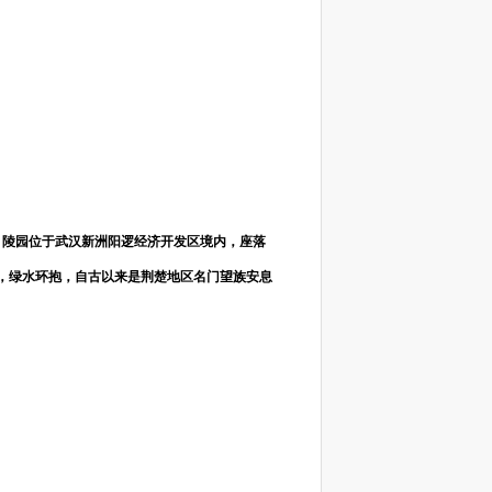
，陵园位于武汉新洲阳逻经济开发区
境内
，
座落
，绿水环抱，
自古以来是荆楚地区名门望族安息