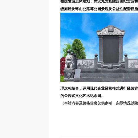
根据陵园总体规划，武汉九龙宫陵园由纪念园
级厕所及环山公路等公园景观及公益性配套设施
理念相结合，运用现代企业经营模式进行经营管
的公园式文化艺术纪念园。
（本站内容及价格信息仅供参考，实际情况以陵