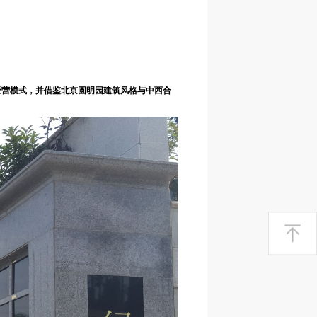
经营模式，并借鉴北京圆明园建筑风格与中西合