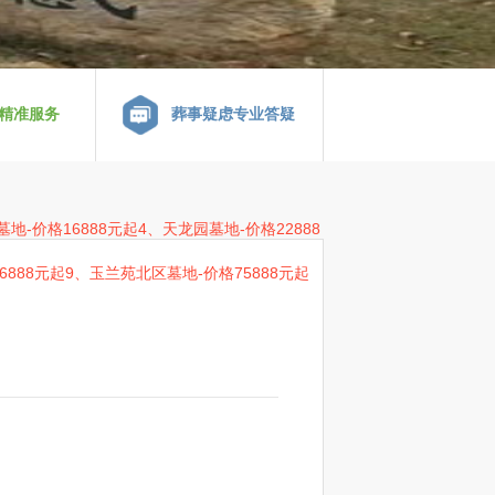
精准服务
葬事疑虑专业答疑
-价格16888元起4、天龙园墓地-价格22888
6888元起9、玉兰苑北区墓地-价格75888元起