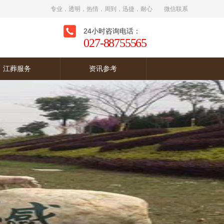
专业，透明，热情，周到，迅捷，耐心
微信联系
24小时咨询电话：
027-88755565
江葬服务
资讯参考