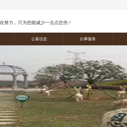
在努力，只为您能减少一点点悲伤！
公墓信息
白事服务