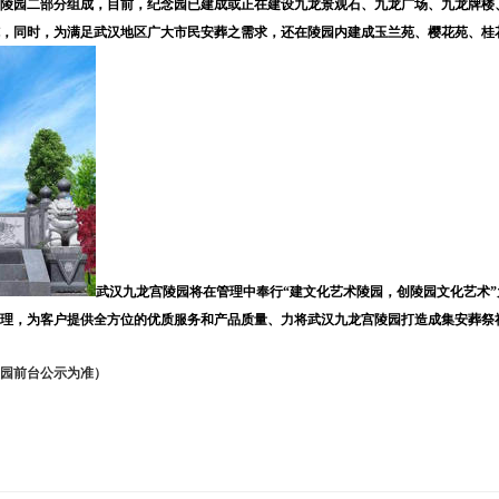
和陵园二部分组成，目前，纪念园已建成或正在建设九龙景观石、九龙广场、九龙牌楼
，同时，为满足武汉地区广大市民安葬之需求，还在陵园内建成玉兰苑、樱花苑、桂
武汉九龙宫陵园将在管理中奉行
“建文化艺术陵园，创陵园文化艺术
理，为客户提供全方位的优质服务和产品质量、
力将武汉九龙宫陵园打造成集安葬祭
园前台公示为准）